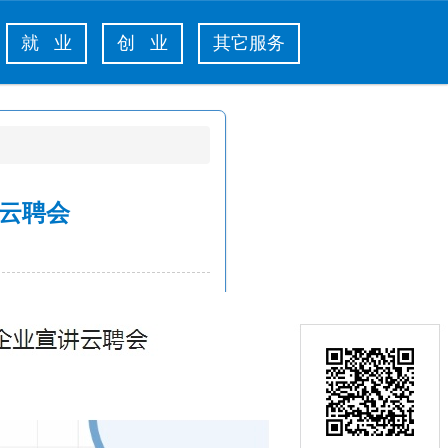
就 业
创 业
其它服务
讲云聘会